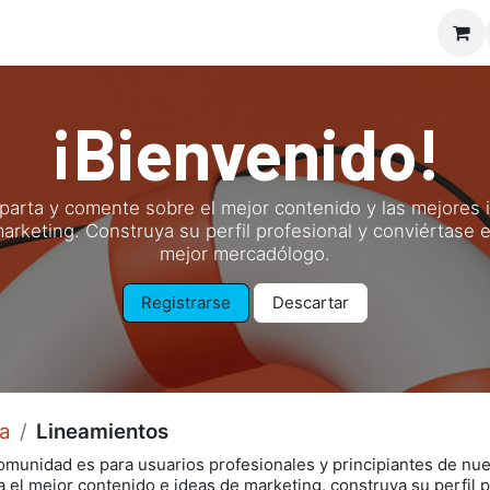
io
Doctor Appcuícola
Nosotros
Servicios
Curs
¡Bienvenido!
arta y comente sobre el mejor contenido y las mejores 
arketing. Construya su perfil profesional y conviértase 
mejor mercadólogo.
Registrarse
Descartar
a
Lineamientos
omunidad es para usuarios profesionales y principiantes de nue
a el mejor contenido e ideas de marketing, construya su perfil 