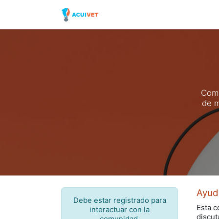
Inicio
Tienda
Laborator
Comp
de m
Ayud
Debe estar registrado para
Esta c
interactuar con la
discut
comunidad.