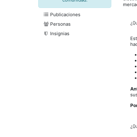
merca
Publicaciones
¿Qu
Personas
Insignias
Es
ha
An
su
Po
¿Qu