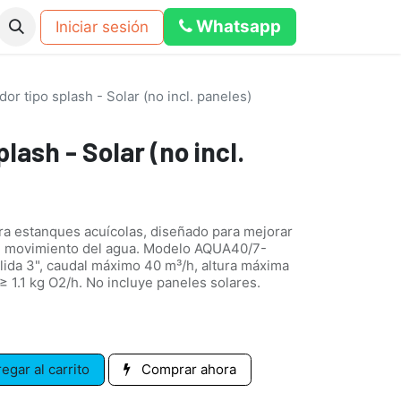
Whats​​a​​​​p​​​​​​​​​​​​​​p
Iniciar sesión
os
Eventos
Blog
Foro
calculadora dosificacion pub
or tipo splash - Solar (no incl. paneles)
lash - Solar (no incl.
ara estanques acuícolas, diseñado para mejorar
 el movimiento del agua. Modelo AQUA40/7-
lida 3", caudal máximo 40 m³/h, altura máxima
≥ 1.1 kg O2/h. No incluye paneles solares.
egar al carrito
Comprar ahora