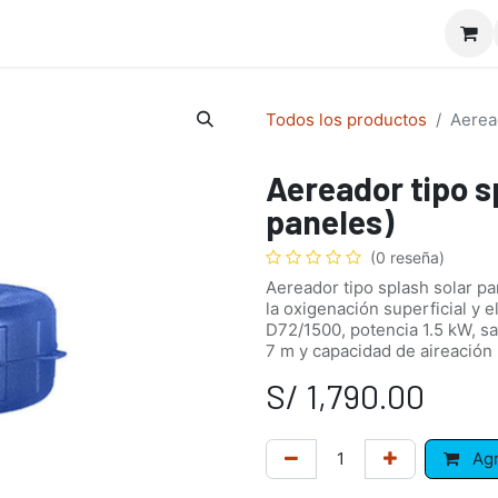
io
Doctor Appcuícola
Nosotros
Servicios
Curs
Todos los productos
Aeread
Aereador tipo sp
paneles)
(0 reseña)
Aereador tipo splash solar p
la oxigenación superficial y
D72/1500, potencia 1.5 kW, sa
7 m y capacidad de aireación 
S/
1,790.00
Agr