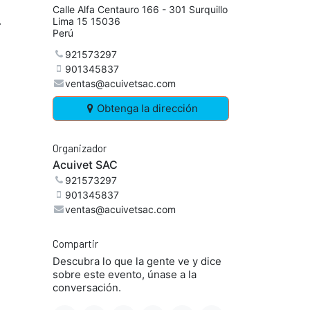
Calle Alfa Centauro 166 - 301 Surquillo
Lima 15 15036
r
Perú
921573297
901345837
ventas@acuivetsac.com
Obtenga la dirección
Organizador
Acuivet SAC
921573297
901345837
ventas@acuivetsac.com
Compartir
Descubra lo que la gente ve y dice
sobre este evento, únase a la
conversación.