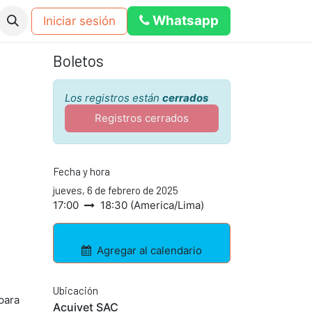
Whats​​a​​​​p​​​​​​​​​​​​​​p
Iniciar sesión
os
Eventos
Blog
Foro
calculadora dosificacion pub
Boletos
Los registros están
cerrados
Registros cerrados
Fecha y hora
jueves, 6 de febrero de 2025
17:00
18:30
(
America/Lima
)
Agregar al calendario
Ubicación
para
Acuivet SAC