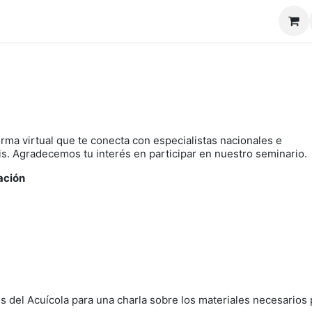
io
Doctor Appcuícola
Nosotros
Servicios
Curs
orma virtual que te conecta con especialistas nacionales e
cuícola 6/02/2025
tis. Agradecemos tu interés en participar en nuestro seminario.
ación
s del Acuícola para una charla sobre los materiales necesarios 