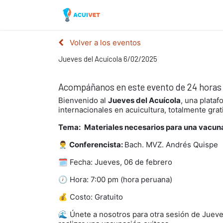
Inicio
Tienda
Laborator
Volver a los eventos
Jueves del Acuícola 6/02/2025
Acompáñanos en este evento de 24 horas
Bienvenido al
Jueves del Acuícola
, una plataf
Jueves del A
internacionales en acuicultura, totalmente gra
Tema:
Materiales necesarios para una vacun
👨‍⚕ Conferencista:
Bach. MVZ. Andrés Quispe
🗓 Fecha: Jueves, 06 de febrero
🕖 Hora: 7:00 pm (hora peruana)
💰 Costo: Gratuito
🌊 Únete a nosotros para otra sesión de Jueve