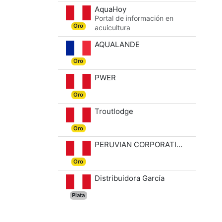
AquaHoy
Portal de información en
Oro
acuicultura
AQUALANDE
Oro
PWER
Oro
Troutlodge
Oro
PERUVIAN CORPORATION AQUA ALEVINES SAC
Oro
Distribuidora García
Plata