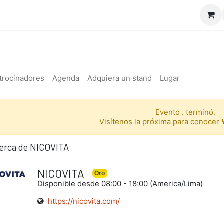
io
Doctor Appcuícola
Nosotros
Servicios
Curs
trocinadores
Agenda
Adquiera un stand
Lugar
Evento
.
terminó.
Visítenos la próxima para conocer
erca de NICOVITA
NICOVITA
Oro
Disponible desde 08:00 - 18:00 (
America/Lima
)
https://nicovita.com/