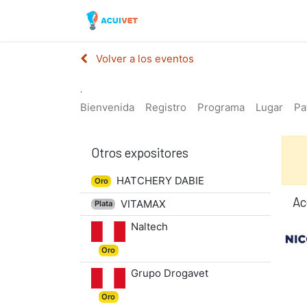
Inicio
Tienda
Laborator
Volver a los eventos
.
Bienvenida
Registro
Programa
Lugar
Pa
Otros expositores
HATCHERY DABIE
Oro
Ac
VITAMAX
Plata
Naltech
Oro
Grupo Drogavet
Oro